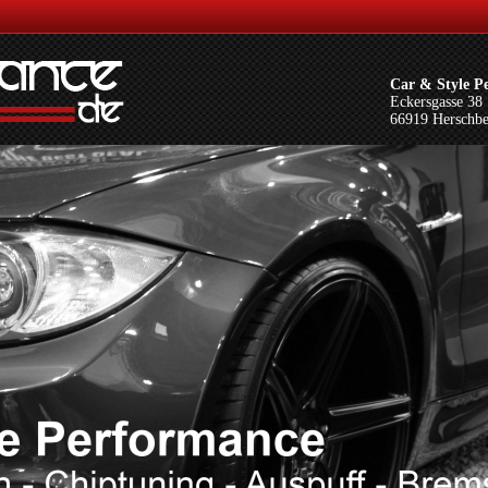
Car & Style P
Eckersgasse 38
66919 Herschb