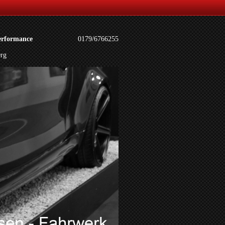
erformance
0179/6766255
erg