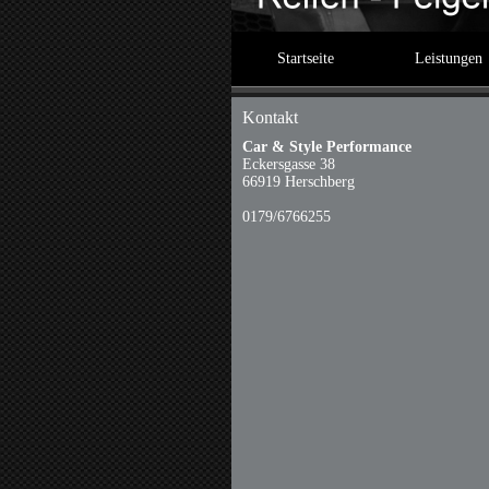
Startseite
Leistungen
Kontakt
Car & Style Performance
Eckersgasse 38
66919 Herschberg
0179/6766255